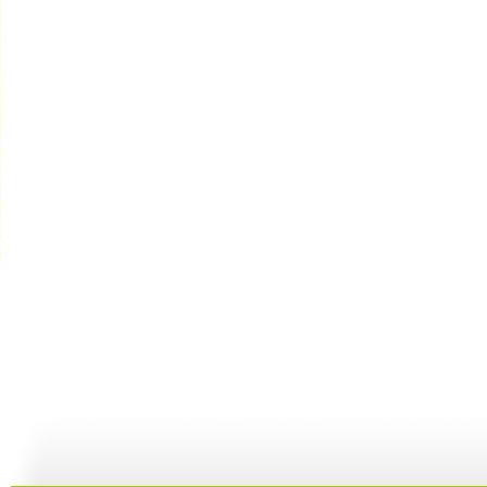
建瓯高脚戏
《芝麻开门...
机器人畅想...
19:57
20:15
19:55