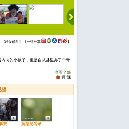
 【
转发邮件
】 【
一键分享
】
羞内向的小孩子，但是自从县里办了个青
查看全部
顶
/
踩
视频
脚戏
蔬菜见闻录