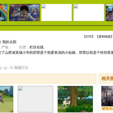
【
打印
】 【
复制链接
】
 我的太阳
产地：
分类：
栏目在线
述了山西省箕城小学的郑荣是个热爱表演的小姑娘。郑荣以前是个特别害
10
视频打分
相关
建瓯高