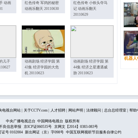
手 动画
红色传奇 军鸽的秘密
红色传奇 小铁头夺马
01
动画乐翻天 20110630
记 动画乐翻天
20110629
机器人
的儿子
动画剧场 经济学园 第
动画剧场 经济学园 第
10627
43集 经济学园的大危
44集 经济之星遭遇威
机 20110623
胁 20110623
央电视台网站
|
关于CCTV.com
|
人才招聘
|
网站声明
|
法律顾问
|
总台总经理室
|
帮助
中央广播电视总台 中国网络电视台 版权所有
不良信息举报
京ICP证060535号
京网文【2014】0383-083号
 0102004
新出网证（京）字098号
中国互联网视听节目服务自律公约