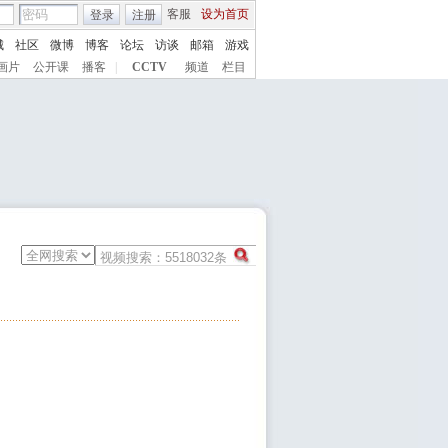
客服
设为首页
登录
注册
城
社区
微博
博客
论坛
访谈
邮箱
游戏
画片
公开课
播客
|
CCTV
频道
栏目