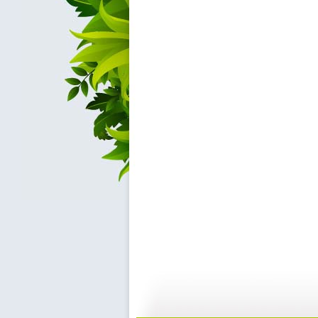
建瓯高脚戏
《芝麻开门...
19:57
2