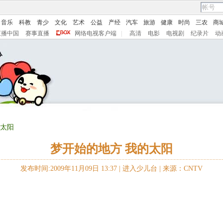
音乐
科教
青少
文化
艺术
公益
产经
汽车
旅游
健康
时尚
三农
商
直播中国
赛事直播
网络电视客户端
|
高清
电影
电视剧
纪录片
动
的太阳
梦开始的地方 我的太阳
发布时间:2009年11月09日 13:37 |
进入少儿台
|
来源：CNTV