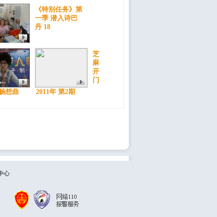
《特别任务》第
一季 潜入诗巴
丹 18
芝
麻
开
门
畅想曲
2011年 第2期
中心