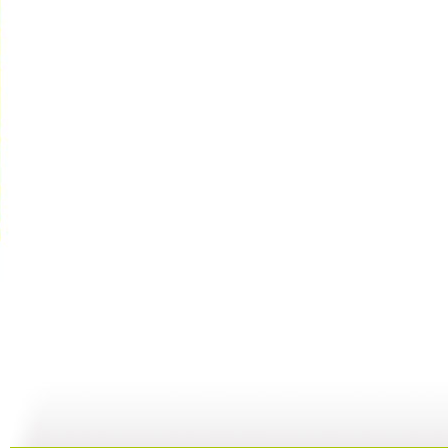
建瓯高脚戏
《芝麻开门...
机器人畅想...
19:57
20:15
19:55