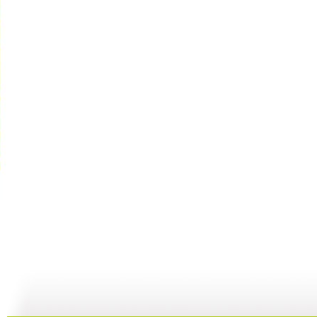
建瓯高脚戏
《芝麻开门...
机器人畅想...
19:57
20:15
19:55