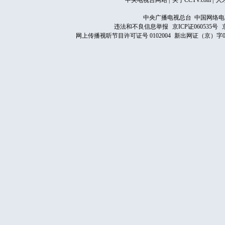
中央电视台网站
|
关于CCTV.com
|
人
中央广播电视总台 中国网络电
违法和不良信息举报
京ICP证060535号
网上传播视听节目许可证号 0102004
新出网证（京）字0