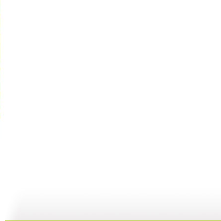
《开场歌舞...
[小小智慧?..
[小小智慧?..
01:40
02:23
02:14