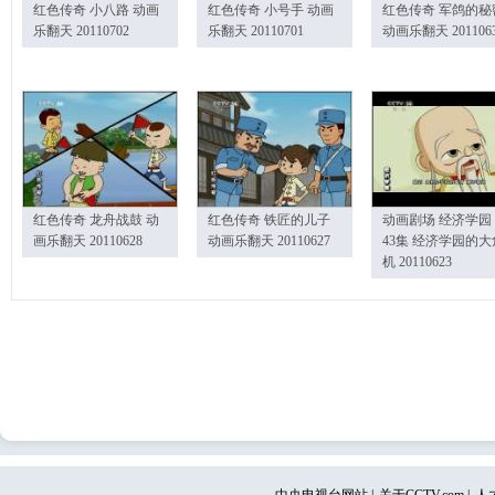
红色传奇 小八路 动画
红色传奇 小号手 动画
红色传奇 军鸽的秘
乐翻天 20110702
乐翻天 20110701
动画乐翻天 201106
红色传奇 龙舟战鼓 动
红色传奇 铁匠的儿子
动画剧场 经济学园
画乐翻天 20110628
动画乐翻天 20110627
43集 经济学园的大
机 20110623