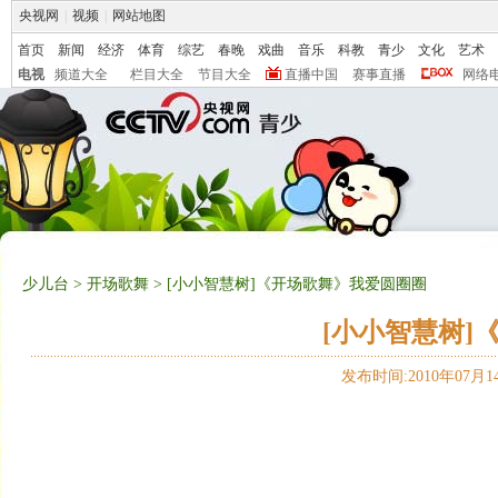
央视网
|
视频
|
网站地图
首页
新闻
经济
体育
综艺
春晚
戏曲
音乐
科教
青少
文化
艺术
电视
频道大全
栏目大全
节目大全
直播中国
赛事直播
网络
少儿台
>
开场歌舞
> [小小智慧树]《开场歌舞》我爱圆圈圈
[小小智慧树]
发布时间:2010年07月14日