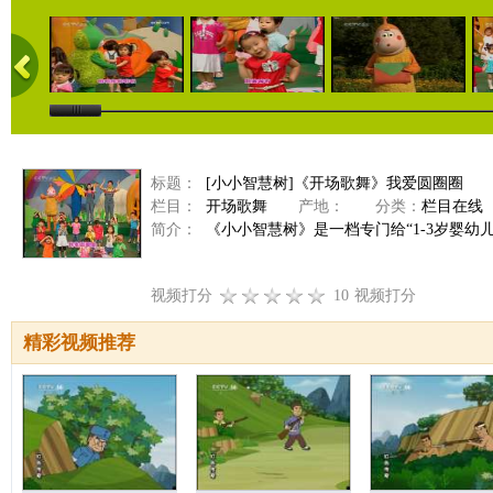
标题：
[小小智慧树]《开场歌舞》我爱圆圈圈
栏目：
开场歌舞
产地：
分类：
栏目在线
简介：
《小小智慧树》是一档专门给“1-3岁婴幼
视频打分
10
视频打分
精彩视频推荐