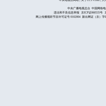
中央电视台网站
|
关于CCTV.com
|
人
中央广播电视总台 中国网络电
违法和不良信息举报
京ICP证060535号
网上传播视听节目许可证号 0102004
新出网证（京）字0