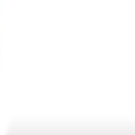
《开场歌舞...
[小小智慧?..
[小小智慧?..
01:40
02:23
02:14