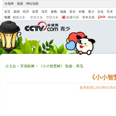
央视网
|
视频
|
网站地图
首页
新闻
经济
体育
综艺
春晚
戏曲
音乐
科教
青少
文化
艺术
电视
频道大全
栏目大全
节目大全
直播中国
赛事直播
网络
少儿台
>
开场歌舞
> 《小小智慧树》 歌曲：再见
《小小智
发布时间:2010年03月04日