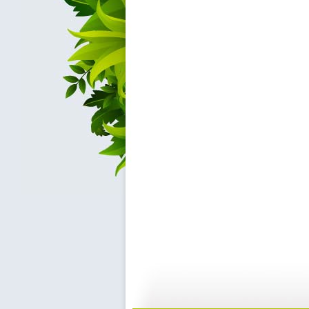
《开场歌舞...
[小小智慧?..
01:40
0