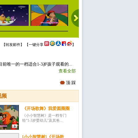
 【
转发邮件
】 【
一键分享
】
唯一的一档适合1-3岁孩子观看的...
查看全部
顶
/
踩
视频
《开场歌舞》我爱圆圈圈
《小小智慧树》是一档专门
给“1-3岁婴幼儿”及其爸...
[小小智慧树]《开场歌