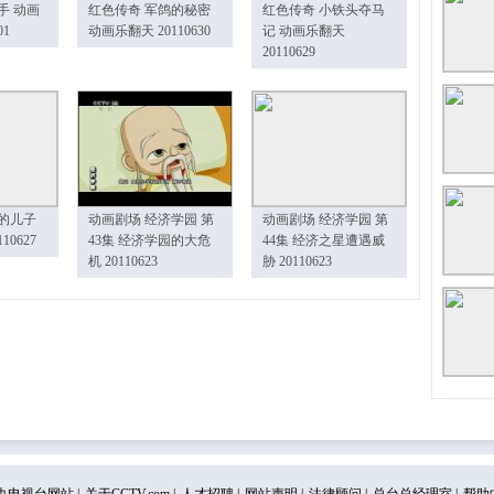
手 动画
红色传奇 军鸽的秘密
红色传奇 小铁头夺马
01
动画乐翻天 20110630
记 动画乐翻天
20110629
的儿子
动画剧场 经济学园 第
动画剧场 经济学园 第
10627
43集 经济学园的大危
44集 经济之星遭遇威
机 20110623
胁 20110623