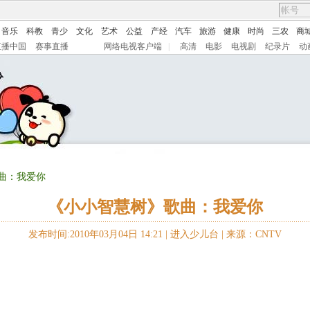
音乐
科教
青少
文化
艺术
公益
产经
汽车
旅游
健康
时尚
三农
商
直播中国
赛事直播
网络电视客户端
|
高清
电影
电视剧
纪录片
动
曲：我爱你
《小小智慧树》歌曲：我爱你
发布时间:2010年03月04日 14:21 |
进入少儿台
|
来源：CNTV