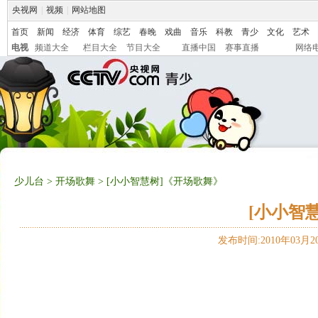
央视网
|
视频
|
网站地图
首页
新闻
经济
体育
综艺
春晚
戏曲
音乐
科教
青少
文化
艺术
电视
频道大全
栏目大全
节目大全
直播中国
赛事直播
网络
少儿台
>
开场歌舞
> [小小智慧树]《开场歌舞》
[小小智
发布时间:2010年03月20日