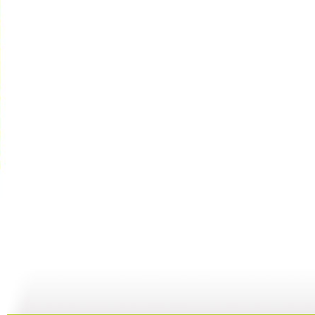
《开场歌舞...
[小小智慧?..
[小小智慧?..
01:40
02:23
02:14