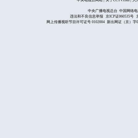
中央电视台网站
|
关于CCTV.com
|
人
中央广播电视总台 中国网络电
违法和不良信息举报
京ICP证060535号
网上传播视听节目许可证号 0102004
新出网证（京）字0