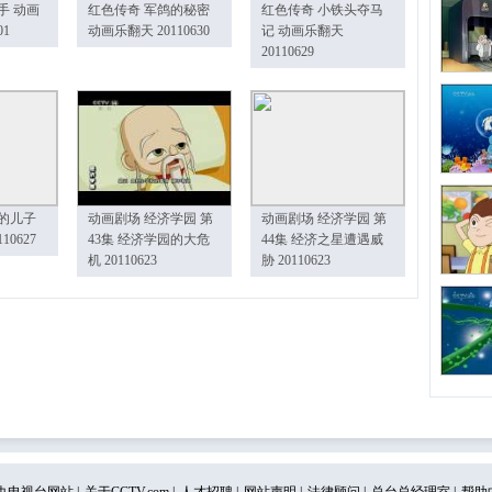
手 动画
红色传奇 军鸽的秘密
红色传奇 小铁头夺马
01
动画乐翻天 20110630
记 动画乐翻天
20110629
的儿子
动画剧场 经济学园 第
动画剧场 经济学园 第
10627
43集 经济学园的大危
44集 经济之星遭遇威
机 20110623
胁 20110623