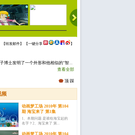
 【
转发邮件
】 【
一键分享
】
子博士发明了一个外形和他相似的“智...
查看全部
顶
/
踩
视频
动画梦工场 2010年 第104
期 海宝来了 第1集
1、本期问题 是谁给海宝起的
名字？2、海宝来了 第...
动画梦工场 2010年 第104