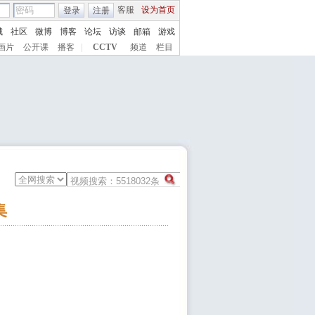
客服
设为首页
登录
注册
城
社区
微博
博客
论坛
访谈
邮箱
游戏
画片
公开课
播客
|
CCTV
频道
栏目
集