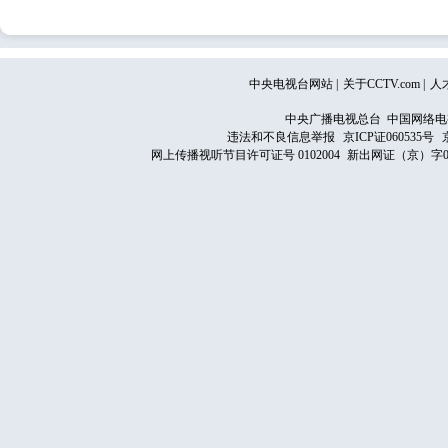
中央电视台网站
|
关于CCTV.com
|
人
中央广播电视总台 中国网络电
违法和不良信息举报
京ICP证060535号
网上传播视听节目许可证号 0102004
新出网证（京）字0