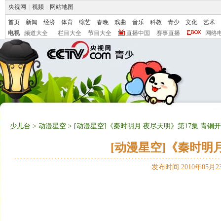
央视网
|
视频
|
网站地图
首页
新闻
经济
体育
综艺
春晚
戏曲
音乐
科教
青少
文化
艺术
电视
频道大全
栏目大全
节目大全
直播中国
赛事直播
网络
少儿台
>
动漫星空
> [动漫星空]《秦时明月 夜尽天明》第17集 青铜
[动漫星空]《秦时明
发布时间:2010年05月23日