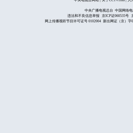
中央电视台网站
|
关于CCTV.com
|
人
中央广播电视总台 中国网络电
违法和不良信息举报
京ICP证060535号
网上传播视听节目许可证号 0102004
新出网证（京）字0