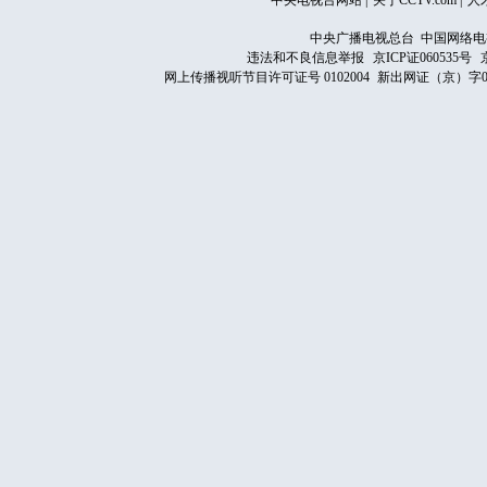
中央电视台网站
|
关于CCTV.com
|
人
中央广播电视总台 中国网络电
违法和不良信息举报
京ICP证060535号
网上传播视听节目许可证号 0102004
新出网证（京）字0