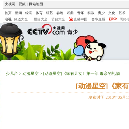
央视网
|
视频
|
网站地图
首页
新闻
经济
体育
综艺
春晚
戏曲
音乐
科教
青少
文化
艺术
电视
频道大全
栏目大全
节目大全
直播中国
赛事直播
网络
少儿台
>
动漫星空
> [动漫星空]《家有儿女》第一部 母亲的礼物
[动漫星空]《家
发布时间:2010年06月11日