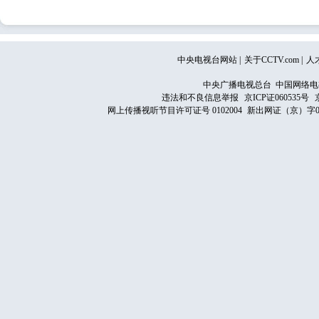
中央电视台网站
|
关于CCTV.com
|
人
中央广播电视总台 中国网络电
违法和不良信息举报
京ICP证060535号
网上传播视听节目许可证号 0102004
新出网证（京）字0