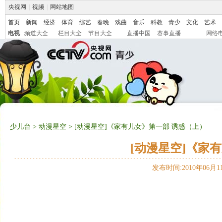
央视网
|
视频
|
网站地图
首页
新闻
经济
体育
综艺
春晚
戏曲
音乐
科教
青少
文化
艺术
电视
频道大全
栏目大全
节目大全
直播中国
赛事直播
网络
少儿台
>
动漫星空
> [动漫星空]《家有儿女》第一部 诱惑（上）
[动漫星空]《家
发布时间:2010年06月11日