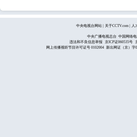
中央电视台网站
|
关于CCTV.com
|
人
中央广播电视总台 中国网络电
违法和不良信息举报
京ICP证060535号
网上传播视听节目许可证号 0102004
新出网证（京）字0