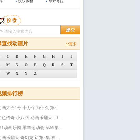
库
快乐体验
绿野寻踪
母查找动画片
更多
B
C
D
E
F
G
H
I
J
L
M
N
O
P
Q
R
S
T
V
W
X
Y
Z
视频排行榜
动画大巴1号 十万个为什么 第3...
红色传奇 小八路 动画乐翻天 20...
第1动画乐园 羊羊运动会 第59集...
动画乐翻天 奇幻龙宝 第3集 神...