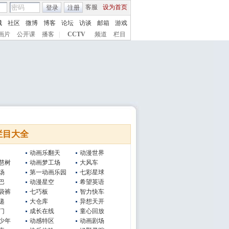
客服
设为首页
登录
注册
城
社区
微博
博客
论坛
访谈
邮箱
游戏
画片
公开课
播客
|
CCTV
频道
栏目
栏目大全
动画乐翻天
动漫世界
慧树
动画梦工场
大风车
场
第一动画乐园
七彩星球
巴
动漫星空
希望英语
袋裤
七巧板
智力快车
递
大仓库
异想天开
门
成长在线
童心回放
少年
动感特区
动画剧场