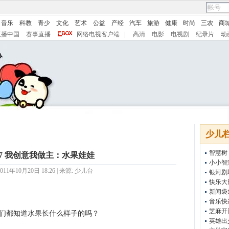
音乐
科教
青少
文化
艺术
公益
产经
汽车
旅游
健康
时尚
三农
商
直播中国
赛事直播
网络电视客户端
|
高清
电影
电视剧
纪录片
动
少儿
智慧树
1117 我创意我做主：水果娃娃
小小智
11年10月20日 18:26 | 来源:
少儿台
银河剧
快乐大
新闻袋
音乐快
芝麻开
们都知道水果长什么样子的吗？
英雄出