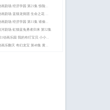
动画剧场 经济学园 第21集 惊险...
动画剧场 蓝猫龙骑团 生命之花 ...
动画剧场 经济学园 第11集 谁偷...
银河剧场 虹猫蓝兔勇者归来 第52集
第1动画乐园 我的布叮宝贝 小小...
动画乐翻天 奇幻龙宝 第48集 黄...