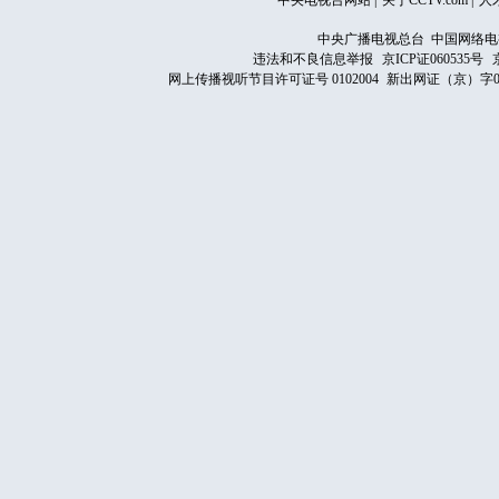
中央电视台网站
|
关于CCTV.com
|
人
中央广播电视总台 中国网络电
违法和不良信息举报
京ICP证060535号
网上传播视听节目许可证号 0102004
新出网证（京）字0