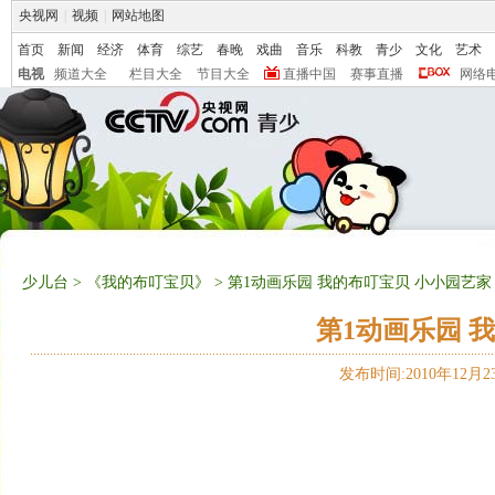
央视网
|
视频
|
网站地图
首页
新闻
经济
体育
综艺
春晚
戏曲
音乐
科教
青少
文化
艺术
电视
频道大全
栏目大全
节目大全
直播中国
赛事直播
网络
少儿台
>
《我的布叮宝贝》
> 第1动画乐园 我的布叮宝贝 小小园艺家
第1动画乐园 
发布时间:2010年12月23日