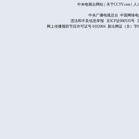
中央电视台网站
|
关于CCTV.com
|
人
中央广播电视总台 中国网络电
违法和不良信息举报
京ICP证060535号
网上传播视听节目许可证号 0102004
新出网证（京）字0