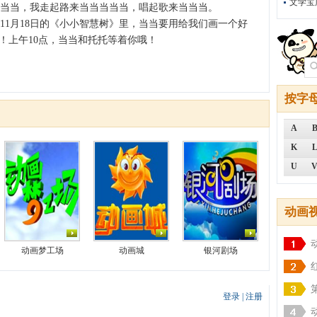
文学宝
当当，我走起路来当当当当当，唱起歌来当当当。
1月18日的《小小智慧树》里，当当要用给我们画一个好
！上午10点，当当和托托等着你哦！
按字
A
K
U
动画
动画梦工场
动画城
银河剧场
登录
|
注册