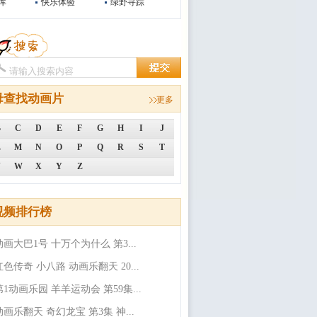
库
快乐体验
绿野寻踪
母查找动画片
更多
B
C
D
E
F
G
H
I
J
L
M
N
O
P
Q
R
S
T
V
W
X
Y
Z
视频排行榜
动画大巴1号 十万个为什么 第3...
红色传奇 小八路 动画乐翻天 20...
第1动画乐园 羊羊运动会 第59集...
动画乐翻天 奇幻龙宝 第3集 神...