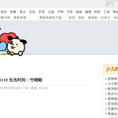
音乐
科教
青少
文化
艺术
公益
产经
汽车
旅游
健康
时尚
三农
商
直播中国
赛事直播
网络电视客户端
|
高清
电影
电视剧
纪录片
动
少儿
智慧树
11118 当当时间：竹蜻蜓
小小智
11年10月20日 17:03 | 来源:
少儿台
银河剧
快乐大
新闻袋
音乐快
芝麻开
英雄出