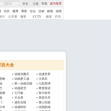
客服
设为首页
登录
注册
城
社区
微博
博客
论坛
访谈
邮箱
游戏
画片
公开课
播客
|
CCTV
频道
栏目
栏目大全
动画乐翻天
动漫世界
慧树
动画梦工场
大风车
场
第一动画乐园
七彩星球
巴
动漫星空
希望英语
袋裤
七巧板
智力快车
递
大仓库
异想天开
门
成长在线
童心回放
少年
动感特区
动画剧场