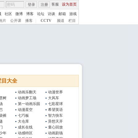
客服
设为首页
登录
注册
城
社区
微博
博客
论坛
访谈
邮箱
游戏
画片
公开课
播客
|
CCTV
频道
栏目
栏目大全
动画乐翻天
动漫世界
慧树
动画梦工场
大风车
场
第一动画乐园
七彩星球
巴
动漫星空
希望英语
袋裤
七巧板
智力快车
递
大仓库
异想天开
门
成长在线
童心回放
少年
动感特区
动画剧场