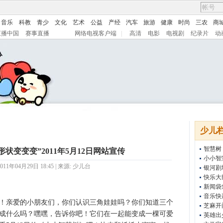
音乐
科教
青少
文化
艺术
公益
产经
汽车
旅游
健康
时尚
三农
商
直播中国
赛事直播
网络电视客户端
|
高清
电影
电视剧
纪录片
动
少儿
智慧树
状变变变”2011年5月12日网站宣传
小小智
11年04月29日 18:45 | 来源:
少儿台
银河剧
快乐大
新闻袋
音乐快
！亲爱的小朋友们，你们认识三角娃娃吗？你们知道三个
芝麻开
成什么吗？嘿嘿，告诉你吧！它们在一起能变成一棵可爱
英雄出