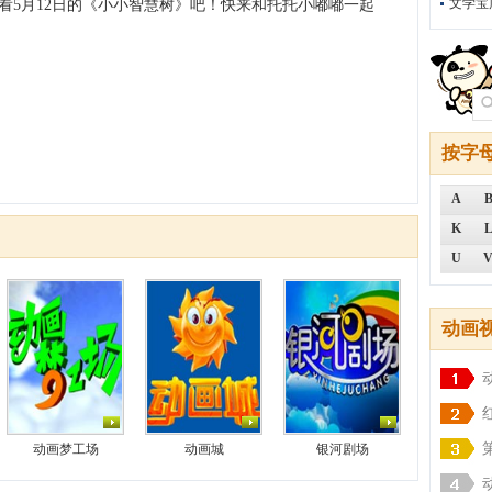
文学宝
看5月12日的《小小智慧树》吧！快来和托托小嘟嘟一起
按字
A
K
U
动画
动画梦工场
动画城
银河剧场