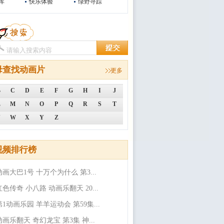
库
快乐体验
绿野寻踪
母查找动画片
更多
B
C
D
E
F
G
H
I
J
L
M
N
O
P
Q
R
S
T
V
W
X
Y
Z
视频排行榜
动画大巴1号 十万个为什么 第3...
红色传奇 小八路 动画乐翻天 20...
第1动画乐园 羊羊运动会 第59集...
动画乐翻天 奇幻龙宝 第3集 神...