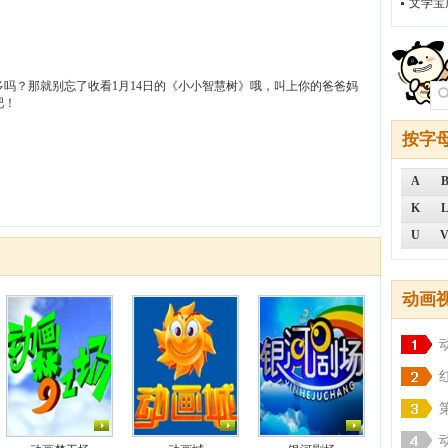
文学宝
吗？那就别忘了收看1月14日的《小小智慧树》哦，叫上你的爸爸妈
吧！
按字
A
K
U
动画