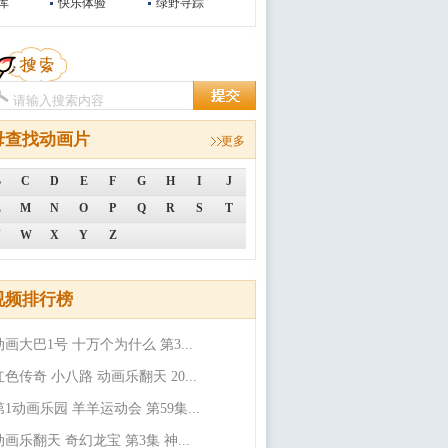
库
快乐体验
绿野寻踪
母查找动画片
更多
B
C
D
E
F
G
H
I
J
L
M
N
O
P
Q
R
S
T
V
W
X
Y
Z
视频排行榜
动画大巴1号 十万个为什么 第3...
红色传奇 小八路 动画乐翻天 20...
第1动画乐园 羊羊运动会 第59集...
动画乐翻天 奇幻龙宝 第3集 神...