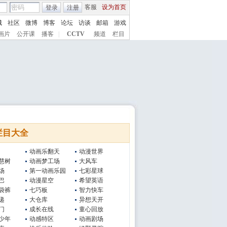
客服
设为首页
登录
注册
城
社区
微博
博客
论坛
访谈
邮箱
游戏
画片
公开课
播客
|
CCTV
频道
栏目
栏目大全
动画乐翻天
动漫世界
慧树
动画梦工场
大风车
场
第一动画乐园
七彩星球
巴
动漫星空
希望英语
袋裤
七巧板
智力快车
递
大仓库
异想天开
门
成长在线
童心回放
少年
动感特区
动画剧场