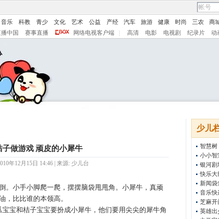
音乐
科教
青少
文化
艺术
公益
产经
汽车
旅游
健康
时尚
三农
商
直播中国
赛事直播
网络电视客户端
|
高清
电影
电视剧
纪录片
动
少儿
智慧树
桔子做游戏 顽皮的小犀牛
小小智
10年12月15日 14:46 | 来源:
少儿台
银河剧
快乐大
新闻袋
倒。小手小脚爬一爬，摆摆脑袋甩甩角。小犀牛，真顽
音乐快
油，比比谁的本领高。
芝麻开
西瓜宝宝和桔子宝宝要扮成小犀牛，他们要用尖尖的犀牛角
英雄出