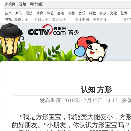
央视网
|
视频
|
网站地图
首页
新闻
经济
体育
综艺
春晚
戏曲
音乐
科教
青少
文化
艺术
电视
频道大全
栏目大全
节目大全
直播中国
赛事直播
网络
认知 方形
发布时间:2010年12月15日 14:17 | 来
“我是方形宝宝，我能变大能变小，方
的好朋友。”小朋友，你认识方形宝宝吗？在