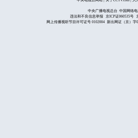
中央电视台网站
|
关于CCTV.com
|
人
中央广播电视总台 中国网络电
违法和不良信息举报
京ICP证060535号
网上传播视听节目许可证号 0102004
新出网证（京）字0