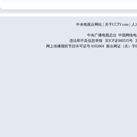
中央电视台网站
|
关于CCTV.com
|
人
中央广播电视总台 中国网络电
违法和不良信息举报
京ICP证060535号
网上传播视听节目许可证号 0102004
新出网证（京）字0