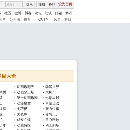
客服
设为首页
登录
注册
城
社区
微博
博客
论坛
访谈
邮箱
游戏
画片
公开课
播客
|
CCTV
频道
栏目
栏目大全
动画乐翻天
动漫世界
慧树
动画梦工场
大风车
场
第一动画乐园
七彩星球
巴
动漫星空
希望英语
袋裤
七巧板
智力快车
递
大仓库
异想天开
门
成长在线
童心回放
少年
动感特区
动画剧场