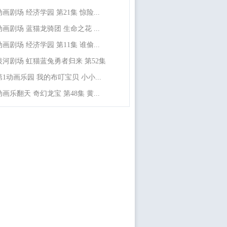
动画剧场 经济学园 第21集 惊险...
动画剧场 蓝猫龙骑团 生命之花 ...
动画剧场 经济学园 第11集 谁偷...
银河剧场 虹猫蓝兔勇者归来 第52集
第1动画乐园 我的布叮宝贝 小小...
动画乐翻天 奇幻龙宝 第48集 黄...