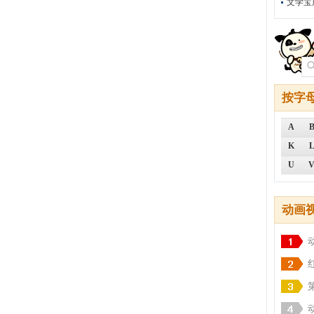
文学宝
按字
A
K
U
动画