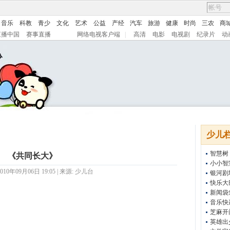
音乐
科教
青少
文化
艺术
公益
产经
汽车
旅游
健康
时尚
三农
商
直播中国
赛事直播
网络电视客户端
|
高清
电影
电视剧
纪录片
动
少儿
智慧树
《共同长大》
小小智
10年09月06日 19:05 | 来源:
少儿台
银河剧
快乐大
新闻袋
音乐快
芝麻开
英雄出