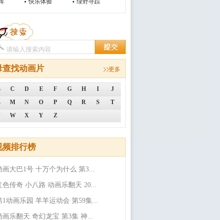
库
快乐体验
绿野寻踪
母查找动画片
更多
B
C
D
E
F
G
H
I
J
L
M
N
O
P
Q
R
S
T
V
W
X
Y
Z
视频排行榜
动画大巴1号 十万个为什么 第3...
红色传奇 小八路 动画乐翻天 20...
第1动画乐园 羊羊运动会 第59集...
动画乐翻天 奇幻龙宝 第3集 神...