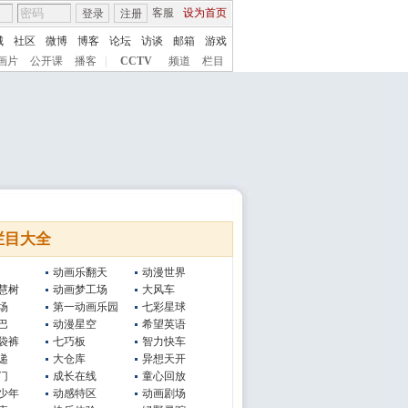
客服
设为首页
登录
注册
城
社区
微博
博客
论坛
访谈
邮箱
游戏
画片
公开课
播客
|
CCTV
频道
栏目
栏目大全
动画乐翻天
动漫世界
慧树
动画梦工场
大风车
场
第一动画乐园
七彩星球
巴
动漫星空
希望英语
袋裤
七巧板
智力快车
递
大仓库
异想天开
门
成长在线
童心回放
少年
动感特区
动画剧场