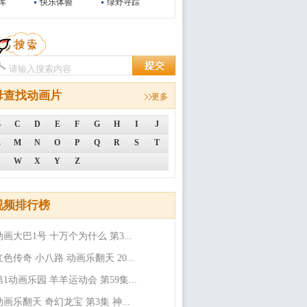
库
快乐体验
绿野寻踪
母查找动画片
更多
B
C
D
E
F
G
H
I
J
L
M
N
O
P
Q
R
S
T
V
W
X
Y
Z
视频排行榜
动画大巴1号 十万个为什么 第3...
红色传奇 小八路 动画乐翻天 20...
第1动画乐园 羊羊运动会 第59集...
动画乐翻天 奇幻龙宝 第3集 神...