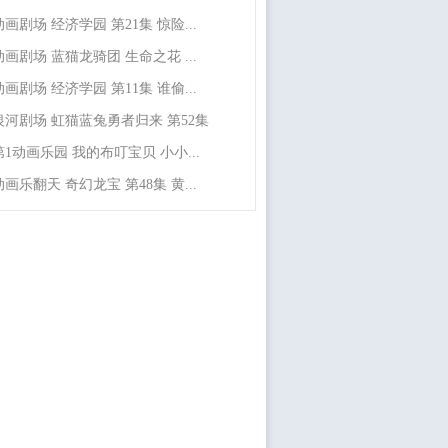
动画剧场 经济学园 第21集 惊险...
动画剧场 蓝猫龙骑团 生命之花 ...
动画剧场 经济学园 第11集 谁偷...
银河剧场 虹猫蓝兔勇者归来 第52集
第1动画乐园 我的布叮宝贝 小小...
动画乐翻天 奇幻龙宝 第48集 黄...