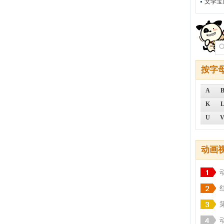
文学宝
按字
A
K
U
动画