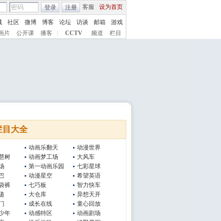
客服
设为首页
登录
注册
城
社区
微博
博客
论坛
访谈
邮箱
游戏
画片
公开课
播客
|
CCTV
频道
栏目
栏目大全
动画乐翻天
动漫世界
慧树
动画梦工场
大风车
场
第一动画乐园
七彩星球
巴
动漫星空
希望英语
袋裤
七巧板
智力快车
递
大仓库
异想天开
门
成长在线
童心回放
少年
动感特区
动画剧场