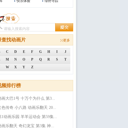
库
快乐体验
绿野寻踪
母查找动画片
更多
B
C
D
E
F
G
H
I
J
L
M
N
O
P
Q
R
S
T
V
W
X
Y
Z
视频排行榜
动画大巴1号 十万个为什么 第3...
红色传奇 小八路 动画乐翻天 20...
第1动画乐园 羊羊运动会 第59集...
动画乐翻天 奇幻龙宝 第3集 神...