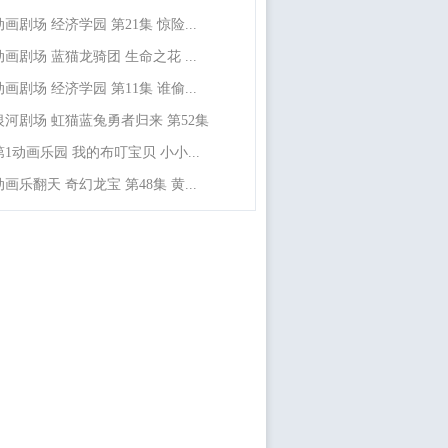
动画剧场 经济学园 第21集 惊险...
动画剧场 蓝猫龙骑团 生命之花 ...
动画剧场 经济学园 第11集 谁偷...
银河剧场 虹猫蓝兔勇者归来 第52集
第1动画乐园 我的布叮宝贝 小小...
动画乐翻天 奇幻龙宝 第48集 黄...