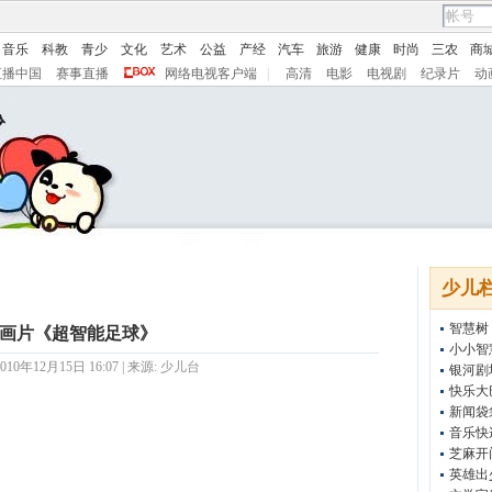
音乐
科教
青少
文化
艺术
公益
产经
汽车
旅游
健康
时尚
三农
商
直播中国
赛事直播
网络电视客户端
|
高清
电影
电视剧
纪录片
动
少儿
智慧树
画片《超智能足球》
小小智
10年12月15日 16:07 | 来源:
少儿台
银河剧
快乐大
新闻袋
音乐快
芝麻开
英雄出