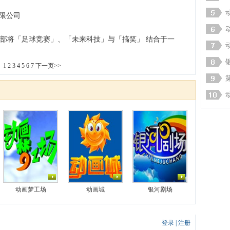
有限公司
一部将「足球竞赛」、「未来科技」与「搞笑」 结合于一
1
2
3
4
5
6
7
下一页>>
动画梦工场
动画城
银河剧场
登录
|
注册