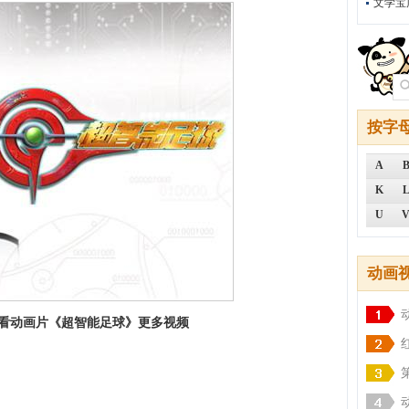
文学宝
按字
A
K
U
动画
看动画片《超智能足球》更多视频
剧