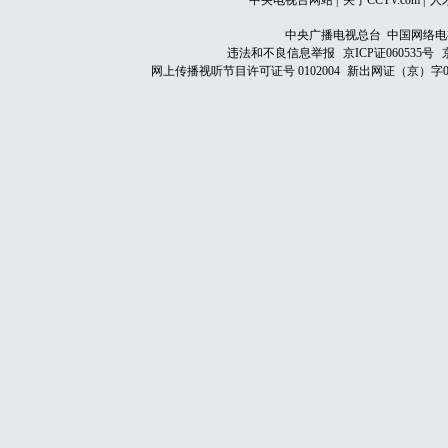
中央电视台网站
|
关于CCTV.com
|
人
中央广播电视总台 中国网络电
违法和不良信息举报
京ICP证060535号
网上传播视听节目许可证号 0102004
新出网证（京）字0