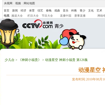
央视网
|
视频
|
网站地图
首页
新闻
经济
体育
综艺
春晚
戏曲
音乐
科教
青少
文化
艺术
电视
频道大全
栏目大全
节目大全
直播中国
赛事直播
网络
少儿台
>
《神厨小福贵》
> 动漫星空 神厨小福贵 第126集
动漫星空 
发布时间:2010年08月16日