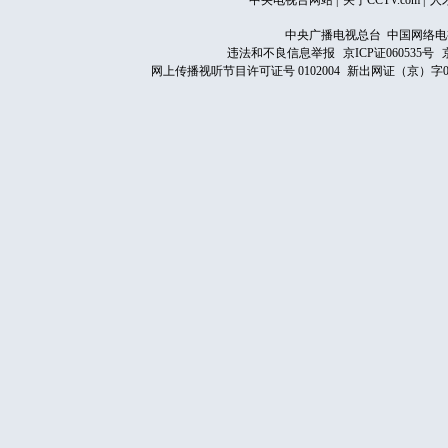
中央电视台网站
|
关于CCTV.com
|
人
中央广播电视总台 中国网络电
违法和不良信息举报
京ICP证060535号
网上传播视听节目许可证号 0102004
新出网证（京）字0