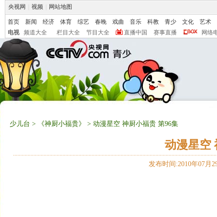
央视网
|
视频
|
网站地图
首页
新闻
经济
体育
综艺
春晚
戏曲
音乐
科教
青少
文化
艺术
电视
频道大全
栏目大全
节目大全
直播中国
赛事直播
网络
少儿台
>
《神厨小福贵》
> 动漫星空 神厨小福贵 第96集
动漫星空 
发布时间:2010年07月29日