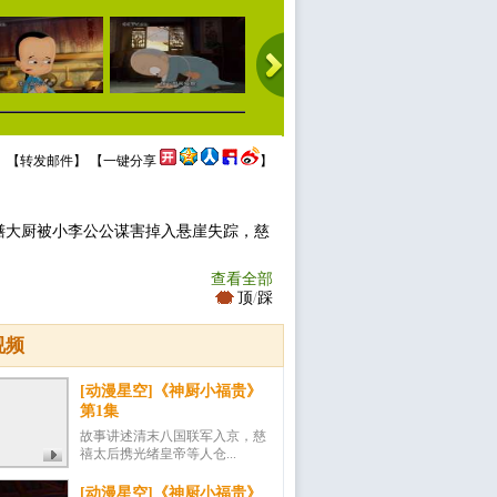
 【
转发邮件
】 【
一键分享
】
膳大厨被小李公公谋害掉入悬崖失踪，慈
查看全部
顶
/
踩
视频
[动漫星空]《神厨小福贵》
第1集
故事讲述清末八国联军入京，慈
禧太后携光绪皇帝等人仓...
[动漫星空]《神厨小福贵》