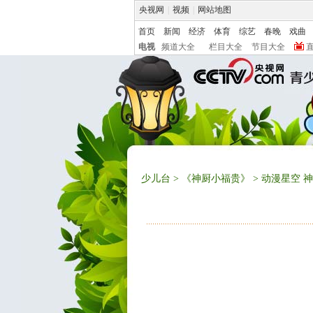
央视网
|
视频
|
网站地图
首页
新闻
经济
体育
综艺
春晚
戏曲
电视
频道大全
栏目大全
节目大全
少儿台
>
《神厨小福贵》
> 动漫星空 