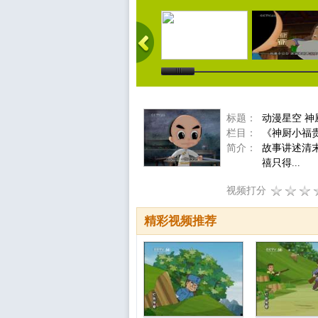
标题：
动漫星空 神
栏目：
《神厨小福
简介：
故事讲述清
禧只得...
视频打分
精彩视频推荐