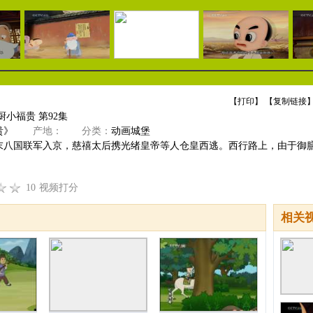
【
打印
】 【
复制链接
】
厨小福贵 第92集
贵》
产地：
分类：
动画城堡
末八国联军入京，慈禧太后携光绪皇帝等人仓皇西逃。西行路上，由于御
10
视频打分
相关