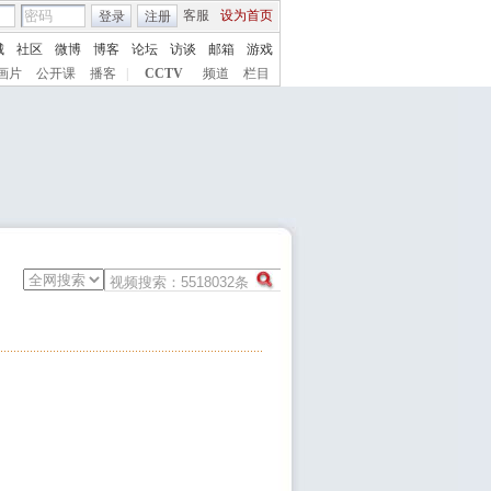
客服
设为首页
登录
注册
城
社区
微博
博客
论坛
访谈
邮箱
游戏
画片
公开课
播客
|
CCTV
频道
栏目