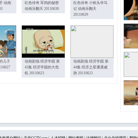
手 动画
红色传奇 军鸽的秘密
红色传奇 小铁头夺马
01
动画乐翻天 20110630
记 动画乐翻天
20110629
的儿子
动画剧场 经济学园 第
动画剧场 经济学园 第
10627
43集 经济学园的大危
44集 经济之星遭遇威
机 20110623
胁 20110623