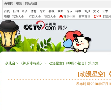
央视网
|
视频
|
网站地图
首页
新闻
经济
体育
综艺
春晚
戏曲
音乐
科教
青少
文化
艺术
电视
频道大全
栏目大全
节目大全
直播中国
赛事直播
网络
少儿台
>
《神厨小福贵》
> [动漫星空]《神厨小福贵》第69集
[动漫星空]
发布时间:2010年07月16日