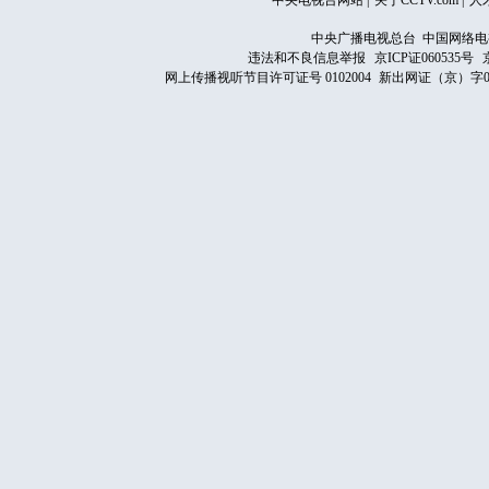
中央电视台网站
|
关于CCTV.com
|
人
中央广播电视总台 中国网络电
违法和不良信息举报
京ICP证060535号
网上传播视听节目许可证号 0102004
新出网证（京）字0