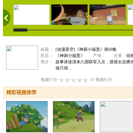
标题：
[动漫星空]《神厨小福贵》第69集
栏目：
《神厨小福贵》
产地：
分类：
动
简介：
故事讲述清末八国联军入京，慈禧太后携
禧只得...
视频打分
10
视频打分
精彩视频推荐