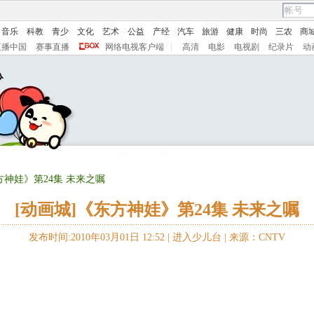
音乐
科教
青少
文化
艺术
公益
产经
汽车
旅游
健康
时尚
三农
商
直播中国
赛事直播
网络电视客户端
|
高清
电影
电视剧
纪录片
动
方神娃》第24集 未来之嘱
[动画城]《东方神娃》第24集 未来之嘱
发布时间:2010年03月01日 12:52 |
进入少儿台
|
来源：CNTV