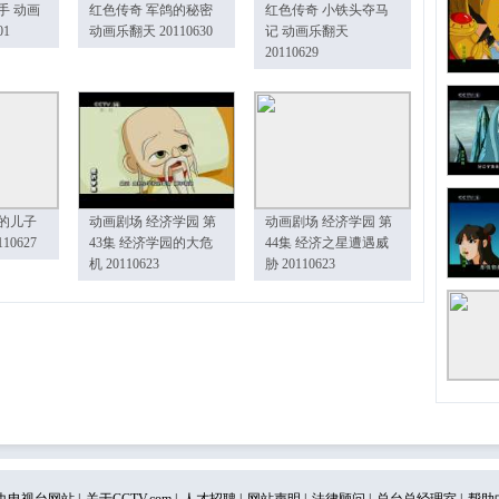
手 动画
红色传奇 军鸽的秘密
红色传奇 小铁头夺马
01
动画乐翻天 20110630
记 动画乐翻天
20110629
的儿子
动画剧场 经济学园 第
动画剧场 经济学园 第
10627
43集 经济学园的大危
44集 经济之星遭遇威
机 20110623
胁 20110623