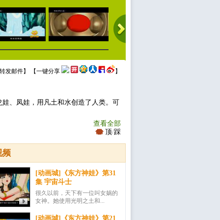
转发邮件
】 【
一键分享
】
龙娃、凤娃，用凡土和水创造了人类。可
查看全部
顶
/
踩
视频
[动画城]《东方神娃》第31
集 宇宙斗士
很久以前，天下有一位叫女娲的
女神。她使用光明之土和...
[动画城]《东方神娃》第21