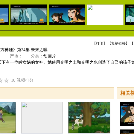
【
打印
】 【
复制链接
】 【
东方神娃》第24集 未来之嘱
》
产地：
分类：
动画片
天下有一位叫女娲的女神。她使用光明之土和光明之水创造了自己的孩子
10
视频打分
相关