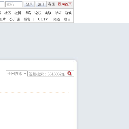
客服
设为首页
登录
注册
城
社区
微博
博客
论坛
访谈
邮箱
游戏
画片
公开课
播客
|
CCTV
频道
栏目