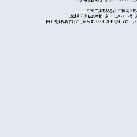
中央电视台网站
|
关于CCTV.com
|
人
中央广播电视总台 中国网络电
违法和不良信息举报
京ICP证060535号
网上传播视听节目许可证号 0102004
新出网证（京）字0