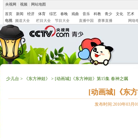
央视网
|
视频
|
网站地图
首页
新闻
经济
体育
综艺
春晚
戏曲
音乐
科教
青少
文化
艺术
电视
频道大全
栏目大全
节目大全
直播中国
赛事直播
网络
少儿台
>
《东方神娃》
> [动画城]《东方神娃》第15集 春神之嘱
[动画城]《东
发布时间:2010年03月01日