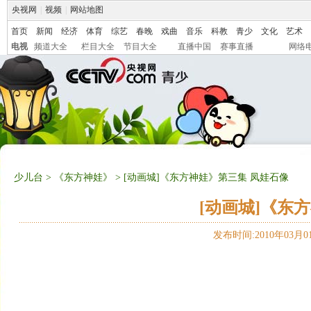
央视网
|
视频
|
网站地图
首页
新闻
经济
体育
综艺
春晚
戏曲
音乐
科教
青少
文化
艺术
电视
频道大全
栏目大全
节目大全
直播中国
赛事直播
网络
少儿台
>
《东方神娃》
> [动画城]《东方神娃》第三集 凤娃石像
[动画城]《东
发布时间:2010年03月01日