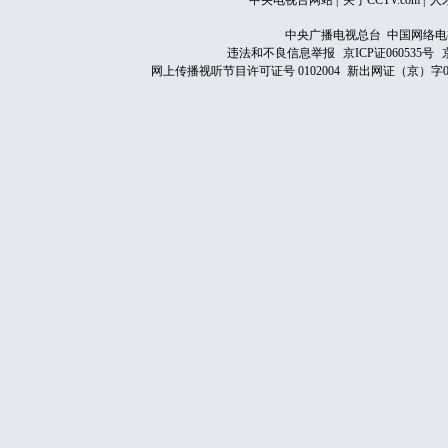
中央电视台网站
|
关于CCTV.com
|
人
中央广播电视总台 中国网络电
违法和不良信息举报
京ICP证060535号
网上传播视听节目许可证号 0102004
新出网证（京）字0