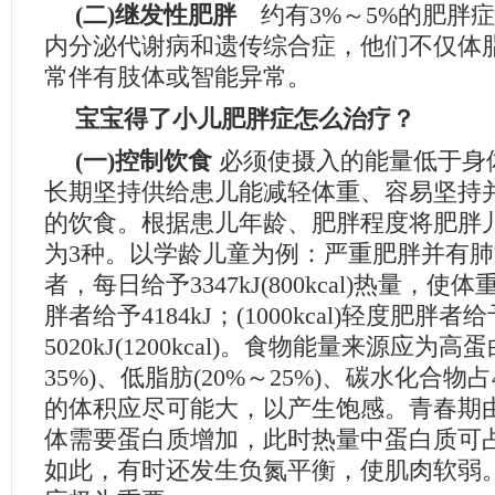
(二)继发性肥胖
约有3%～5%的肥胖
内分泌代谢病和遗传综合症，他们不仅体
常伴有肢体或智能异常。
宝宝得了小儿肥胖症怎么治疗？
(一)控制饮食
必须使摄入的能量低于身
长期坚持供给患儿能减轻体重、容易坚持
的饮食。根据患儿年龄、肥胖程度将肥胖
为3种。以学龄儿童为例：严重肥胖并有
者，每日给予3347kJ(800kcal)热量，
胖者给予4184kJ；(1000kcal)轻度肥胖者给
5020kJ(1200kcal)。食物能量来源应为高
35%)、低脂肪(20%～25%)、碳水化合物占
的体积应尽可能大，以产生饱感。青春期
体需要蛋白质增加，此时热量中蛋白质可占5
如此，有时还发生负氮平衡，使肌肉软弱