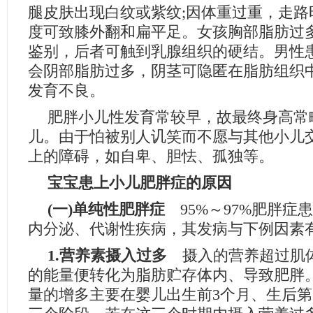
腿皮肤出现白纹或紫纹;因体重过重，走路
度可致膝外翻和扁平足。女孩胸部脂肪过
鉴别，后者可触到乳腺组织的硬结。男性
会阴部脂肪过多，阴茎可隐匿在脂肪组织
发育不良。
肥胖小儿性发育常较早，故最终身高常
儿。由于怕被别人讥笑而不愿与其他小儿
上的障碍，如自卑、胆怯、孤独等。
宝宝患上小儿肥胖症的原因
(一)单纯性肥胖症
95%～97%肥胖症
内分泌、代谢性疾病，其发病与下例因素
1.营养素摄入过多
摄入的营养超过肌
的能量便转化为脂肪贮存体内、导致肥胖
量的增多主要在婴儿出生前3个月、生后第一