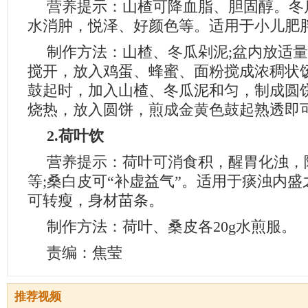
营养提示：山楂可降血脂、胆固醇。冬
水消肿，悦泽、好颜色等。适用于小儿肥
制作方法：山楂、冬瓜剁泥;盆内放适
搅开，放入鸡蛋、蜂蜜、面粉搅成浓稠状
鼓起时，加入山楂、冬瓜泥和匀，制成圆
烧热，放入圆饼，煎成金黄色鼓起熟透即
2.荷叶饮
营养提示：荷叶可消食积，醒胃化浊，
等;桑白皮可“补虚益气”。适用于痰浊内
可转瘦，身材苗条。
制作方法：荷叶、桑皮各20g水煎服。
责编：焦莹
推荐视频