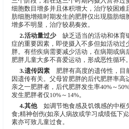
三个阶段，若在这三个时期内摄入营养过
细胞数目增多并且体积增大，治疗较困难且
肪细胞增殖时期发生的肥胖仅出现脂肪细
增多不明显，治疗较易奏效。
2.活动量过少
缺乏适当的活动和体育
症的重要因素，即使摄入不多但如活动过
胖。有些疾病需要减少活动，在病期或病后
肥胖儿童大多不喜爱运动，形成恶性循环
3.遗传因素
肥胖有高度的遗传性，目
因遗传有关。父母皆肥胖的后代肥胖率高达7
亲之一肥胖者，后代肥胖发生率40%～50
发生肥胖者仅10%～14%。
4.其他
如调节饱食感及饥饿感的中枢
食;精神创伤(如亲人病故或学习成绩低下)
素亦可致儿童过食。