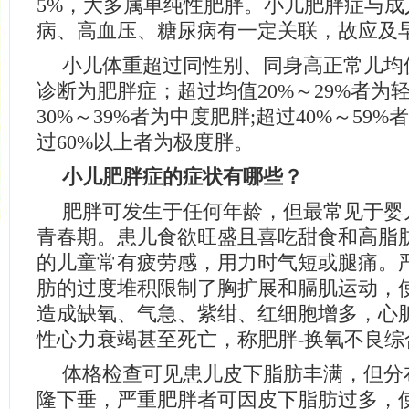
5%，大多属单纯性肥胖。小儿肥胖症与成
病、高血压、糖尿病有一定关联，故应及
小儿体重超过同性别、同身高正常儿均值
诊断为肥胖症；超过均值20%～29%者为
30%～39%者为中度肥胖;超过40%～59
过60%以上者为极度胖。
小儿肥胖症的症状有哪些？
肥胖可发生于任何年龄，但最常见于婴
青春期。患儿食欲旺盛且喜吃甜食和高脂
的儿童常有疲劳感，用力时气短或腿痛。
肪的过度堆积限制了胸扩展和膈肌运动，
造成缺氧、气急、紫绀、红细胞增多，心
性心力衰竭甚至死亡，称肥胖-换氧不良综
体格检查可见患儿皮下脂肪丰满，但分
隆下垂，严重肥胖者可因皮下脂肪过多，