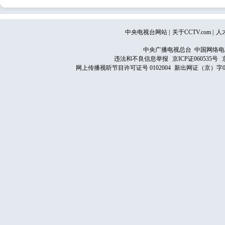
中央电视台网站
|
关于CCTV.com
|
人
中央广播电视总台 中国网络电
违法和不良信息举报
京ICP证060535号
网上传播视听节目许可证号 0102004
新出网证（京）字0