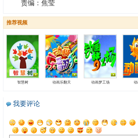
责编：焦莹
推荐视频
智慧树
动画乐翻天
动画梦工场
动
我要评论