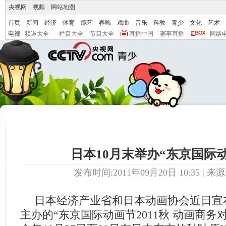
央视网
|
视频
|
网站地图
首页
新闻
经济
体育
综艺
春晚
戏曲
音乐
科教
青少
文化
艺术
电视
频道大全
栏目大全
节目大全
直播中国
赛事直播
网络
日本10月末举办“东京国际
发布时间:2011年09月20日 10:35 | 来源
日本经济产业省和日本动画协会近日宣
主办的“东京国际动画节2011秋 动画商务