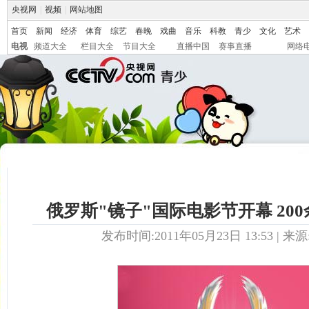
央视网
|
视频
|
网站地图
首页
新闻
经济
体育
综艺
春晚
戏曲
音乐
科教
青少
文化
艺术
电视
频道大全
栏目大全
节目大全
直播中国
赛事直播
网络
俄罗斯"镜子"国际电影节开幕 20
发布时间:2011年05月23日 13:53 | 来源