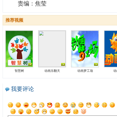
责编：焦莹
推荐视频
智慧树
动画乐翻天
动画梦工场
动
我要评论