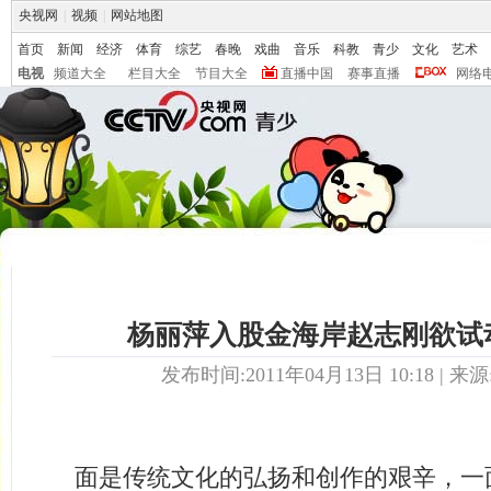
央视网
|
视频
|
网站地图
首页
新闻
经济
体育
综艺
春晚
戏曲
音乐
科教
青少
文化
艺术
电视
频道大全
栏目大全
节目大全
直播中国
赛事直播
网络
杨丽萍入股金海岸赵志刚欲试
发布时间:2011年04月13日 10:18 | 来源
面是传统文化的弘扬和创作的艰辛，一