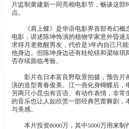
片监制黄建新一同亮相电影节，畅谈这部
点。
《肩上蝶》是华语电影界首部奇幻概念
电影，讲述陈坤饰演的植物学家意外昏迷
求得月老救醒男友，代价是3年内自己只
他身边。但陈坤身边还有桂纶镁和梁咏琪
否存续面临考验。
影片在日本富良野取景拍摄，预告片画
演的造型青春俊美。江一燕化身蝴蝶后，
另两只小昆虫有言语、有动作表情，非常
的音乐也让人如欣赏一部经典芭蕾舞剧，
与美感。
本片投资8000万，其中5000万用来