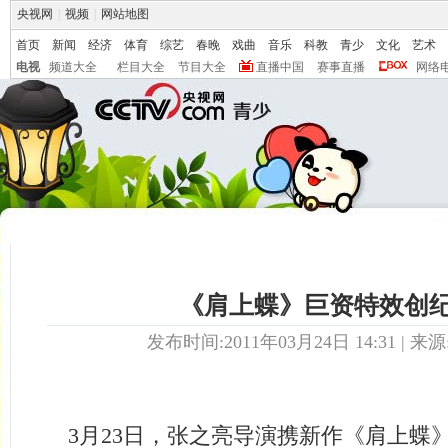
央视网
|
视频
|
网站地图
首页
新闻
经济
体育
综艺
春晚
戏曲
音乐
科教
青少
文化
艺术
电视
频道大全
栏目大全
节目大全
直播中国
赛事直播
网络
《肩上蝶》巨资特效创
发布时间:2011年03月24日 14:31 | 来源
3月23日，张之亮导演携新作《肩上蝶