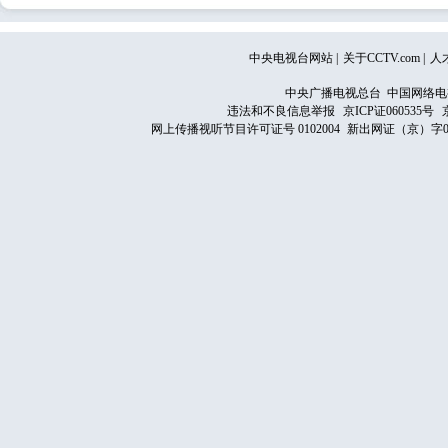
中央电视台网站
|
关于CCTV.com
|
人
中央广播电视总台 中国网络电
违法和不良信息举报
京ICP证060535号
网上传播视听节目许可证号 0102004
新出网证（京）字0