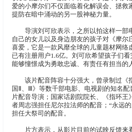
爱的小摩尔们不仅面临着化解误会、拯救
提防在暗中涌动的另一股神秘力量。
导演刘可欣表示，之所以拍这样一部电
自己的女儿以及身边朋友的孩子对《摩尔
喜爱，它是一款风靡全球的儿童题材网络
已有注册用户1.6亿。刘可欣希望孩子们
能够憧憬成为勇敢忠诚、有责任有担当的
该片配音阵容十分强大，曾录制过《指
国Ⅱ、Ⅲ》等数千部电影、电视剧的知名配
片配音导演；国家话剧院院长、《指环王
者周志强担任尼尔拉法师的配音；“永远的
担任大祭司的配音。
片方表示，从影片目前的试映反馈来看