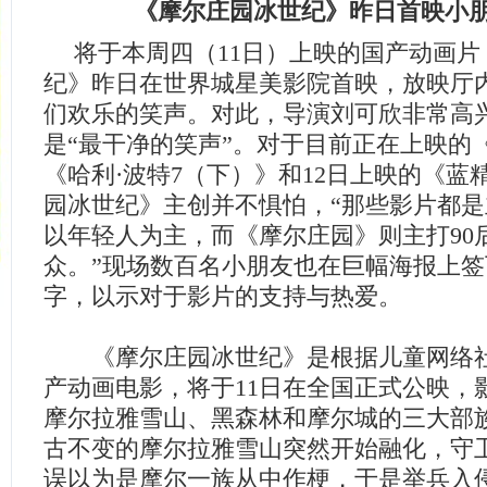
《摩尔庄园冰世纪》昨日首映小
将于本周四（11日）上映的国产动画
纪》昨日在世界城星美影院首映，放映厅
们欢乐的笑声。对此，导演刘可欣非常高
是“最干净的笑声”。对于目前正在上映的
《哈利·波特7（下）》和12日上映的《蓝
园冰世纪》主创并不惧怕，“那些影片都
以年轻人为主，而《摩尔庄园》则主打90后
众。”现场数百名小朋友也在巨幅海报上
字，以示对于影片的支持与热爱。
《摩尔庄园冰世纪》是根据儿童网络社
产动画电影，将于11日在全国正式公映，
摩尔拉雅雪山、黑森林和摩尔城的三大部
古不变的摩尔拉雅雪山突然开始融化，守
误以为是摩尔一族从中作梗，于是举兵入