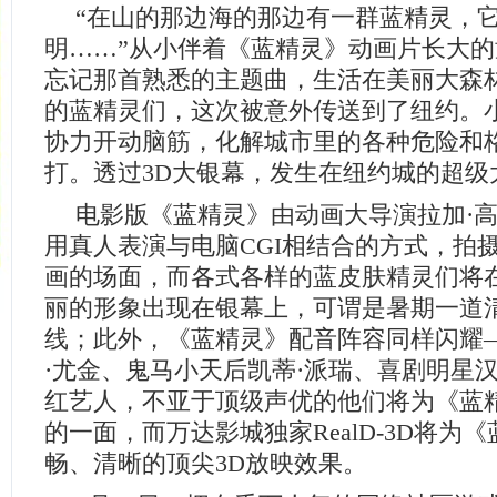
“在山的那边海的那边有一群蓝精灵，
明……”从小伴着《蓝精灵》动画片长大
忘记那首熟悉的主题曲，生活在美丽大森
的蓝精灵们，这次被意外传送到了纽约。
协力开动脑筋，化解城市里的各种危险和
打。透过3D大银幕，发生在纽约城的超级
电影版《蓝精灵》由动画大导演拉加·
用真人表演与电脑CGI相结合的方式，拍
画的场面，而各式各样的蓝皮肤精灵们将
丽的形象出现在银幕上，可谓是暑期一道
线；此外，《蓝精灵》配音阵容同样闪耀
·尤金、鬼马小天后凯蒂·派瑞、喜剧明星汉
红艺人，不亚于顶级声优的他们将为《蓝
的一面，而万达影城独家RealD-3D将为
畅、清晰的顶尖3D放映效果。