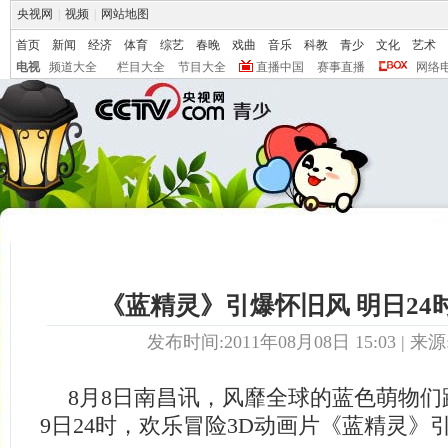
央视网
|
视频
|
网站地图
首页
新闻
经济
体育
综艺
春晚
戏曲
音乐
科教
青少
文化
艺术
电视
频道大全
栏目大全
节目大全
直播中国
赛事直播
网络
《蓝精灵》引爆怀旧风 明日24
发布时间:2011年08月08日 15:03 | 来源
8月8日南昌讯，风靡全球的蓝色萌物们
9日24时，欢乐冒险3D动画片《蓝精灵》