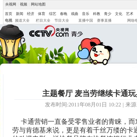
央视网
|
视频
|
网站地图
首页
新闻
经济
体育
综艺
春晚
戏曲
音乐
科教
青少
文化
艺术
电视
频道大全
栏目大全
节目大全
直播中国
赛事直播
网络
主题餐厅 麦当劳继续卡通玩
发布时间:2011年08月01日 10:22 | 来源
卡通营销一直备受零售业者的青睐，而
劳与肯德基来说，更是有着千丝万缕的卡