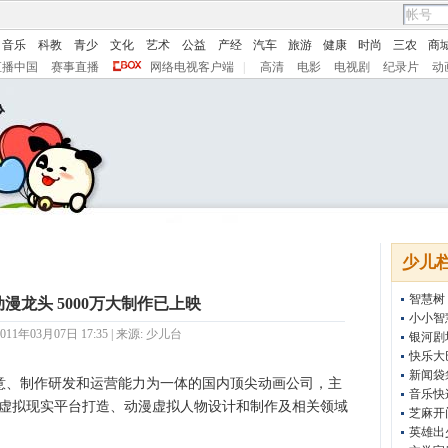
音乐
科教
青少
文化
艺术
公益
产经
汽车
旅游
健康
时尚
三农
商
直播中国
赛事直播
网络电视客户端
|
高清
电影
电视剧
纪录片
动
少儿
智慧树
漫龙头 5000万大制作已上映
小小智
11年03月07日 17:35 | 来源:
少儿台
银河剧
快乐大
新闻袋
作研发和运营能力为一体的国内顶尖动画公司，主
音乐快
虚拟现实平台打造、动漫虚拟人物设计和制作及相关领域
芝麻开
英雄出