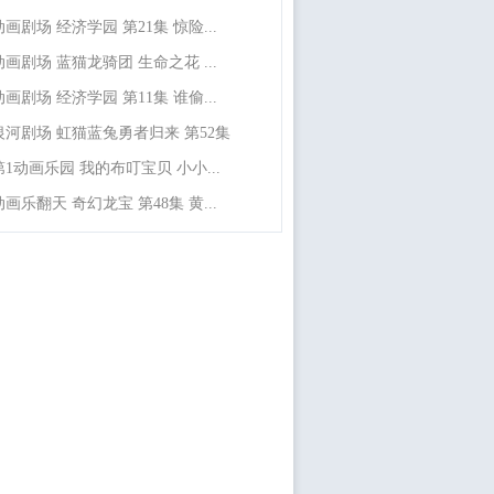
动画剧场 经济学园 第21集 惊险...
动画剧场 蓝猫龙骑团 生命之花 ...
动画剧场 经济学园 第11集 谁偷...
银河剧场 虹猫蓝兔勇者归来 第52集
第1动画乐园 我的布叮宝贝 小小...
动画乐翻天 奇幻龙宝 第48集 黄...