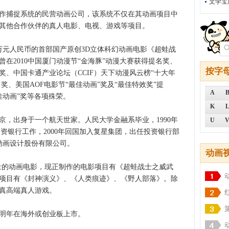
文学宝
捕捉系统的民营动画公司，该系统不仅在其动画项目中
其他合作伙伴的真人电影、电视、游戏等项目。
0万元人民币的首部国产原创3D立体科幻动画电影《超蛙战
在2010中国厦门动漫节“金海豚”动漫大赛获得提名奖、
按字
、中国卡通产业论坛（CCIF）天下动漫风云榜“十大年
奖、美国AOF电影节“最佳动画”奖及“最佳特效奖”提
A
最佳动画”奖等各项殊荣。
K
出身于一个航天世家。人民大学金融系毕业，1990年
U
投资银行工作，2000年回国加入复星集团，出任投资银行部
动画设计股份有限公司。
动画
的动画电影，现正制作的电影项目有《超蛙战士之威武
项目有《封神演义》、《人类痕迹》、《野人部落》。除
真高端真人游戏。
明年在海外或创业板上市。