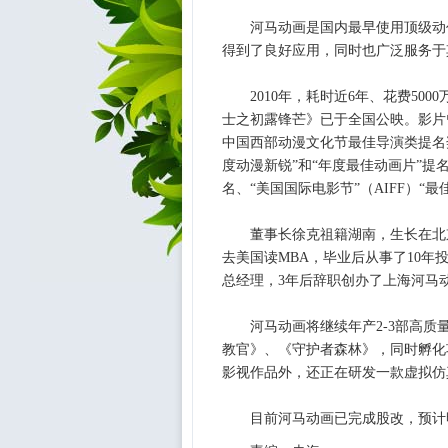
河马动画是国内最早使用顶级动作
得到了良好应用，同时也广泛服务于
2010年，耗时近6年、花费500
士之初露锋芒》已于全国公映。影片曾
中国西部动漫文化节最佳导演类提名奖
度动漫新锐”和“年度最佳动画片”提名
名、“美国国际电影节”（AIFF）“
董事长徐克祖籍湖南，生长在北京，
去美国读MBA，毕业后从事了10年
总经理，3年后辞职创办了上海河马
河马动画将继续年产2-3部高质量
教官》、《守护者森林》，同时孵化
影视作品外，还正在研发一款虚拟仿
目前河马动画已完成股改，预计