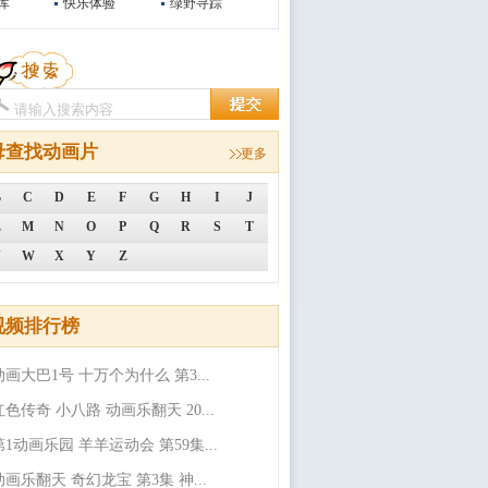
库
快乐体验
绿野寻踪
母查找动画片
更多
B
C
D
E
F
G
H
I
J
L
M
N
O
P
Q
R
S
T
V
W
X
Y
Z
视频排行榜
动画大巴1号 十万个为什么 第3...
红色传奇 小八路 动画乐翻天 20...
第1动画乐园 羊羊运动会 第59集...
动画乐翻天 奇幻龙宝 第3集 神...