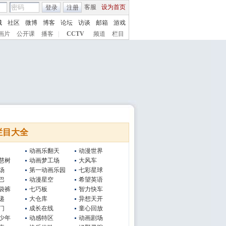
客服
设为首页
登录
注册
城
社区
微博
博客
论坛
访谈
邮箱
游戏
画片
公开课
播客
|
CCTV
频道
栏目
栏目大全
动画乐翻天
动漫世界
慧树
动画梦工场
大风车
场
第一动画乐园
七彩星球
巴
动漫星空
希望英语
袋裤
七巧板
智力快车
递
大仓库
异想天开
门
成长在线
童心回放
少年
动感特区
动画剧场