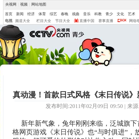
央视网
|
视频
|
网站地图
首页
新闻
经济
体育
综艺
春晚
戏曲
音乐
科教
青少
文化
艺术
电视
频道大全
栏目大全
节目大全
直播中国
赛事直播
网络
真动漫！首款日式风格《末日传说》
发布时间:2011年02月09日 09:50 | 来源
新年新气象，兔年刚刚来临，泛城旗下
格网页游戏《末日传说》也“与时俱进”，