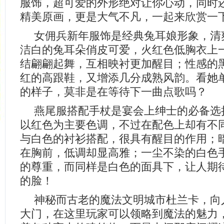
服饰，超可爱的外形绝对让你心动，同时
精美原画，更是大气不凡，一起来欣赏一
女佣兵新年服饰是经典兔耳娘形象，清
洁白的兔耳朵俏皮可爱，火红色低胸衣上
结翩翩起舞，互相映衬更加醒目；性感的
红的高跟鞋，又增添几分成熟风韵。看她
的样子，莫非是在等待下一曲点歌吗？
燕尾服搭配手杖是宴会上绅士的必备选
以红色为主要色调，不过在配色上却有不
与白色的衬衫搭配，很具有醒目的作用；
在胸前，低调却显高雅；一尘不染的白色
的尊重，而同样是白色的面具下，让人期
的脸！
神秘而古老的魔法文明城市杜兰卡，向
大门，在这里玩家可以领略到魔法的魅力