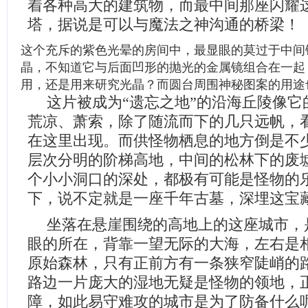
着各种高大的建筑物，而最中间那座闪耀
塔，据说是可以与魔法之神沟通的桥梁！
这个充斥的紫色光晕的房间中，最显眼的莫过于中间
晶，不知道它与后面凹形的抛光的金属镜组合在一起
用，还是用来研究光晶？而圆台周围神秘图案的用途
这片被成为“遗忘之地”的沿海丘陵像它
荒凉、萧索，除了随流而下的几只远帆，
在这里出现。而供怪物栖息的地方倒是不
层次分明的阶梯高地，中间的松林下的废
个小小洞口的深处，都极有可能是怪物的
下，说不定就是一座千年古墓，深埋这宝
坐落在悬崖围绕的高地上的这座城市，
眼的所在，背靠一望无际的大海，左右是
原始森林，只有正前方有一条狭窄陡峭的
路边一片庞大的湿地无疑是怪物的领地，
障，如此易守难攻的城市是为了防备什么