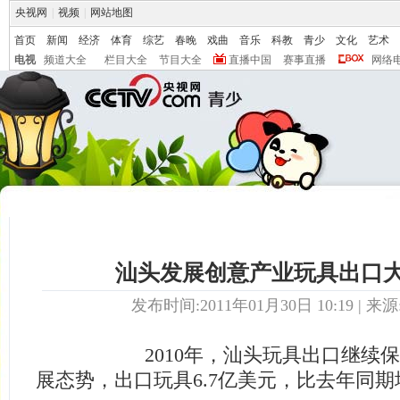
央视网
|
视频
|
网站地图
首页
新闻
经济
体育
综艺
春晚
戏曲
音乐
科教
青少
文化
艺术
电视
频道大全
栏目大全
节目大全
直播中国
赛事直播
网络
汕头发展创意产业玩具出口
发布时间:2011年01月30日 10:19 | 来源
2010年，汕头玩具出口继续保
展态势，出口玩具6.7亿美元，比去年同期增