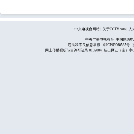
中央电视台网站
|
关于CCTV.com
|
人
中央广播电视总台 中国网络电
违法和不良信息举报
京ICP证060535号
网上传播视听节目许可证号 0102004
新出网证（京）字0