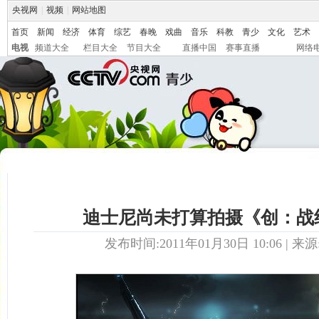
央视网
|
视频
|
网站地图
首页
新闻
经济
体育
综艺
春晚
戏曲
音乐
科教
青少
文化
艺术
电视
频道大全
栏目大全
节目大全
直播中国
赛事直播
网络
迪士尼尚未打算拍摄《创：战
发布时间:2011年01月30日 10:06 | 来源