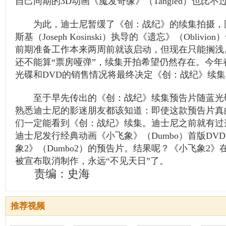
自己同期的3D动画《魔发奇缘》（Tangled）也比不
为此，迪士尼暂缓了《创：战纪》的续集拍摄，同
斯基（Joseph Kosinski）执导的《遗忘》（Oblivi
前期准备工作本来两周前就该启动，但现在只能搁浅
还不能算“票房哑弹”，续集开拍希望仍然存在。今年
光碟和DVD的销售情况将最终决定《创：战纪》续
至于早先传出的《创：战纪》续集预告片随蓝光碟
熟悉迪士尼的影迷朋友都该知道：即使这款预告片真
们一定能看到《创：战纪》续集。迪士尼之前就有过这
迪士尼发行经典动画《小飞象》（Dumbo）首版DV
象2》（Dumbo2）的预告片。结果呢？《小飞象2
被宣布取消制作，永远“不见天日”了。
责编：史海
推荐视频