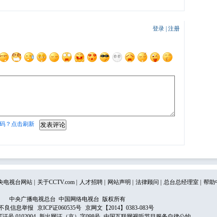
登录
|
注册
码？点击刷新
央电视台网站
|
关于CCTV.com
|
人才招聘
|
网站声明
|
法律顾问
|
总台总经理室
|
帮助
中央广播电视总台 中国网络电视台 版权所有
不良信息举报
京ICP证060535号
京网文【2014】0383-083号
 0102004
新出网证（京）字098号
中国互联网视听节目服务自律公约