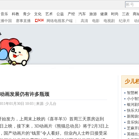
音乐
科教
青少
文化
艺术
公益
产经
汽车
旅游
健康
时尚
三农
商
直播中国
赛事直播
网络电视客户端
|
高清
电影
电视剧
纪录片
动
少儿
智慧树
动画发展仍有许多瓶颈
小小智
11年01月30日 10:03 | 来源:
少儿台
银河剧
快乐大
新闻袋
，上周末上映的《喜羊羊3》首周三天票房达到
音乐快
昨日上映，接下来，3D动画片《熊猫总动员》将于2月3日上
芝麻开
，国产动画片的“钱景”令人看好。但业内人士昨日接受采
英雄出