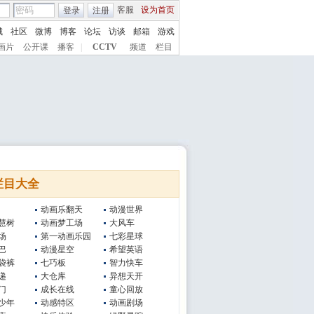
客服
设为首页
登录
注册
城
社区
微博
博客
论坛
访谈
邮箱
游戏
画片
公开课
播客
|
CCTV
频道
栏目
栏目大全
动画乐翻天
动漫世界
慧树
动画梦工场
大风车
场
第一动画乐园
七彩星球
巴
动漫星空
希望英语
袋裤
七巧板
智力快车
递
大仓库
异想天开
门
成长在线
童心回放
少年
动感特区
动画剧场