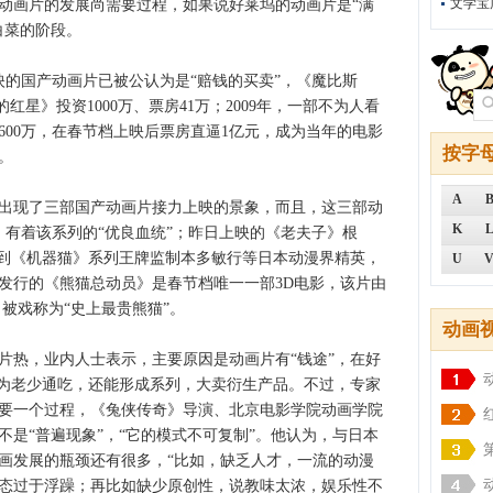
文学宝
动画片的发展尚需要过程，如果说好莱坞的动画片是“满
白菜的阶段。
的国产动画片已被公认为是“赔钱的买卖”，《魔比斯
的红星》投资1000万、票房41万；2009年，一部不为人看
600万，在春节档上映后票房直逼1亿元，成为当年的电影
按字
。
A
现了三部国产动画片接力上映的景象，而且，这三部动
K
》有着该系列的“优良血统”；昨日上映的《老夫子》根
邀到《机器猫》系列王牌监制本多敏行等日本动漫界精英，
U
发行的《熊猫总动员》是春节档唯一一部3D电影，该片由
，被戏称为“史上最贵熊猫”。
动画
热，业内人士表示，主要原因是动画片有“钱途”，在好
因为老少通吃，还能形成系列，大卖衍生产品。不过，专家
要一个过程，《兔侠传奇》导演、北京电影学院动画学院
是“普遍现象”，“它的模式不可复制”。他认为，与日本
画发展的瓶颈还有很多，“比如，缺乏人才，一流的动漫
态过于浮躁；再比如缺少原创性，说教味太浓，娱乐性不