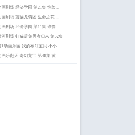
动画剧场 经济学园 第21集 惊险...
动画剧场 蓝猫龙骑团 生命之花 ...
动画剧场 经济学园 第11集 谁偷...
银河剧场 虹猫蓝兔勇者归来 第52集
第1动画乐园 我的布叮宝贝 小小...
动画乐翻天 奇幻龙宝 第48集 黄...