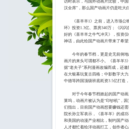
访时表示，与国外动画片比较，中国
汉全席”，那么国产动画片仍是吃大
《喜羊羊1》之前，进入市场公映
环》投资1.3亿、票房340万；《闪闪
好的《喜羊羊之牛气冲天》，投资仅
神话，由此给国产动画片带来了希望
今年的春节档，更是史无前例地出
画片的来头可谓都不小。《喜羊羊3
据“老夫子”系列漫画改编而成，还
在大银幕玩复古四格；中影数字大力
中德等跨国顶级班底耗资3.5亿打造
对于今年春节档掀起的国产动画片
莱坞，动画片被认为是“印钞机”，
们指出，目前国产动画想要赚钱还需
院长孙立军表示，《喜羊羊》的成功不
和美国的动漫产业相比，制约国产动
人才都忙着给洋动画打工，创作者心