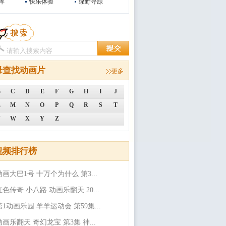
库
快乐体验
绿野寻踪
母查找动画片
更多
B
C
D
E
F
G
H
I
J
L
M
N
O
P
Q
R
S
T
V
W
X
Y
Z
视频排行榜
动画大巴1号 十万个为什么 第3...
红色传奇 小八路 动画乐翻天 20...
第1动画乐园 羊羊运动会 第59集...
动画乐翻天 奇幻龙宝 第3集 神...