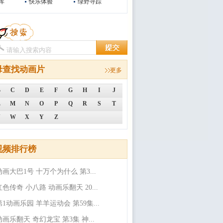
库
快乐体验
绿野寻踪
母查找动画片
更多
B
C
D
E
F
G
H
I
J
L
M
N
O
P
Q
R
S
T
V
W
X
Y
Z
视频排行榜
动画大巴1号 十万个为什么 第3...
红色传奇 小八路 动画乐翻天 20...
第1动画乐园 羊羊运动会 第59集...
动画乐翻天 奇幻龙宝 第3集 神...