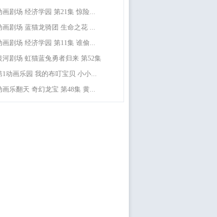
动画剧场 经济学园 第21集 惊险...
动画剧场 蓝猫龙骑团 生命之花 ...
动画剧场 经济学园 第11集 谁偷...
银河剧场 虹猫蓝兔勇者归来 第52集
第1动画乐园 我的布叮宝贝 小小...
动画乐翻天 奇幻龙宝 第48集 黄...