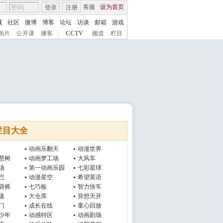
客服
设为首页
登录
注册
城
社区
微博
博客
论坛
访谈
邮箱
游戏
画片
公开课
播客
|
CCTV
频道
栏目
栏目大全
动画乐翻天
动漫世界
慧树
动画梦工场
大风车
场
第一动画乐园
七彩星球
巴
动漫星空
希望英语
袋裤
七巧板
智力快车
递
大仓库
异想天开
门
成长在线
童心回放
少年
动感特区
动画剧场