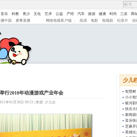
音乐
科教
青少
文化
艺术
公益
产经
汽车
旅游
健康
时尚
三农
商
直播中国
赛事直播
网络电视客户端
|
高清
电影
电视剧
纪录片
动
少儿
智慧树
举行2010年动漫游戏产业年会
小小智
11年01月30日 09:53 | 来源:
少儿台
银河剧
快乐大
新闻袋
音乐快
芝麻开
英雄出