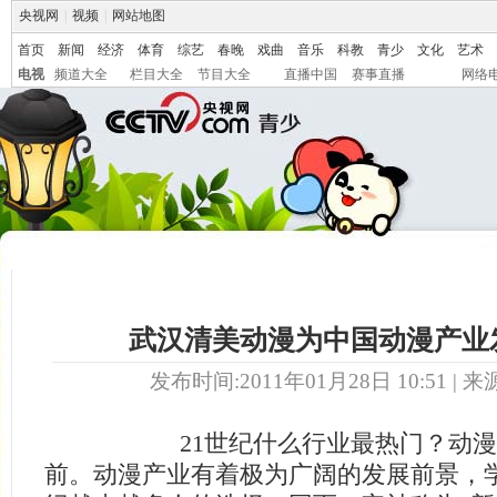
央视网
|
视频
|
网站地图
首页
新闻
经济
体育
综艺
春晚
戏曲
音乐
科教
青少
文化
艺术
电视
频道大全
栏目大全
节目大全
直播中国
赛事直播
网络
武汉清美动漫为中国动漫产业
发布时间:2011年01月28日 10:51 | 来
21世纪什么行业最热门？动漫产
前。动漫产业有着极为广阔的发展前景，学