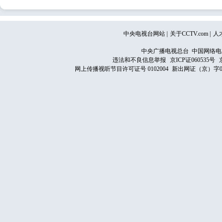
中央电视台网站
|
关于CCTV.com
|
人
中央广播电视总台 中国网络电
违法和不良信息举报
京ICP证060535号
网上传播视听节目许可证号 0102004
新出网证（京）字0