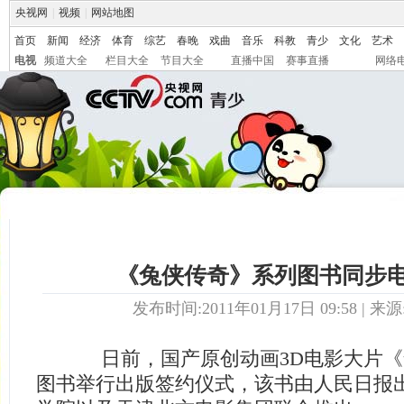
央视网
|
视频
|
网站地图
首页
新闻
经济
体育
综艺
春晚
戏曲
音乐
科教
青少
文化
艺术
电视
频道大全
栏目大全
节目大全
直播中国
赛事直播
网络
《兔侠传奇》系列图书同步
发布时间:2011年01月17日 09:58 | 来源
日前，国产原创动画3D电影大片《
图书举行出版签约仪式，该书由人民日报